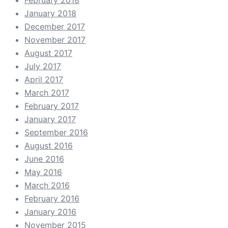
February 2018
January 2018
December 2017
November 2017
August 2017
July 2017
April 2017
March 2017
February 2017
January 2017
September 2016
August 2016
June 2016
May 2016
March 2016
February 2016
January 2016
November 2015