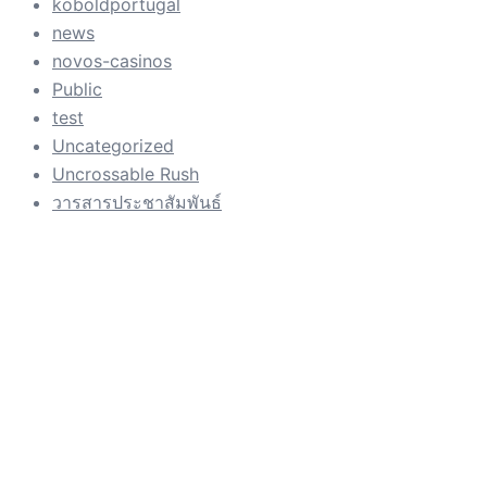
koboldportugal
news
novos-casinos
Public
test
Uncategorized
Uncrossable Rush
วารสารประชาสัมพันธ์