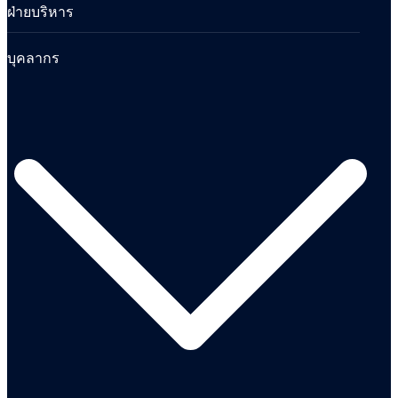
ฝ่ายบริหาร
บุคลากร