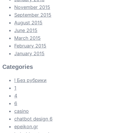
November 2015
September 2015
August 2015
June 2015
March 2015
February 2015
January 2015
Categories
! Без рубрики
1
4
6
casino
chatbot design 6
epeikon.gr