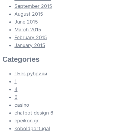
September 2015
August 2015
June 2015
March 2015
February 2015
January 2015
Categories
! Без рубрики
1
4
6
casino
chatbot design 6
epeikon.gr
koboldportugal