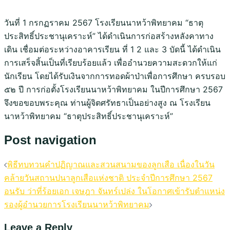
วันที่ 1 กรกฏราคม 2567 โรงเรียนนาหว้าพิทยาคม “ธาตุ
ประสิทธิ์ประชานุเคราะห์” ได้ดำเนินการก่อสร้างหลังคาทาง
เดิน เชื่อมต่อระหว่างอาคารเรียน ที่ 1 2 และ 3 บัดนี้ ได้ดำเนิน
การเสร็จสิ้นเป็นที่เรียบร้อยแล้ว เพื่ออำนวยความสะดวกให้แก่
นักเรียน โดยได้รับเงินจากการทอดผ้าป่าเพื่อการศึกษา ครบรอบ
๕๒ ปี การก่อตั้งโรงเรียนนาหว้าพิทยาคม ในปีการศึกษา 2567
จึงขอขอบพระคุณ ท่านผู้จิตศรัทธาเป็นอย่างสูง ณ โรงเรียน
นาหว้าพิทยาคม “ธาตุประสิทธิ์ประชานุเคราะห์”
Post navigation
พิธีทบทวนคำปฏิญาณและสวนสนามของลูกเสือ เนื่องในวัน
คล้ายวันสถานปนาลูกเสือแห่งชาติ ประจำปีการศึกษา 2567
อนรับ ว่าที่ร้อยเอก เจษฎา จันทร์เปล่ง ในโอกาศเข้ารับตำแหน่ง
รองผู้อำนวยการโรงเรียนนาหว้าพิทยาคม
Leave a Reply