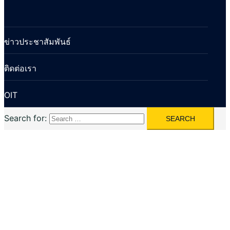
ข่าวประชาสัมพันธ์
ติดต่อเรา
OIT
Search for: