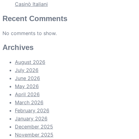
Casinò Italiani
Recent Comments
No comments to show.
Archives
August 2026
July 2026
June 2026
May 2026
April 2026
March 2026
February 2026
January 2026
December 2025
November 2025