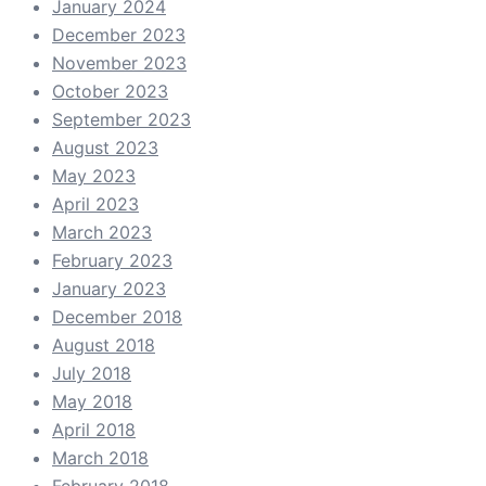
January 2024
December 2023
November 2023
October 2023
September 2023
August 2023
May 2023
April 2023
March 2023
February 2023
January 2023
December 2018
August 2018
July 2018
May 2018
April 2018
March 2018