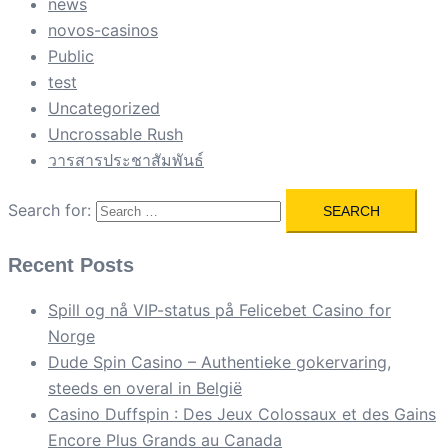
news
novos-casinos
Public
test
Uncategorized
Uncrossable Rush
วารสารประชาสัมพันธ์
Search for:
Recent Posts
Spill og nå VIP-status på Felicebet Casino for
Norge
Dude Spin Casino – Authentieke gokervaring,
steeds en overal in België
Casino Duffspin : Des Jeux Colossaux et des Gains
Encore Plus Grands au Canada