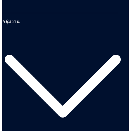
กลุ่มงาน