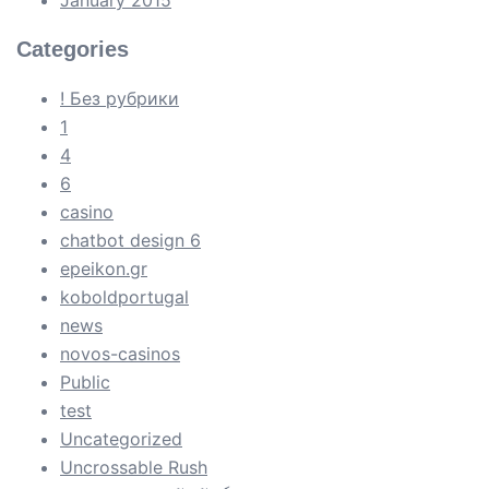
Categories
! Без рубрики
1
4
6
casino
chatbot design 6
epeikon.gr
koboldportugal
news
novos-casinos
Public
test
Uncategorized
Uncrossable Rush