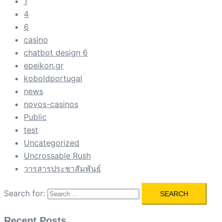
1
4
6
casino
chatbot design 6
epeikon.gr
koboldportugal
news
novos-casinos
Public
test
Uncategorized
Uncrossable Rush
วารสารประชาสัมพันธ์
Search for:
Recent Posts