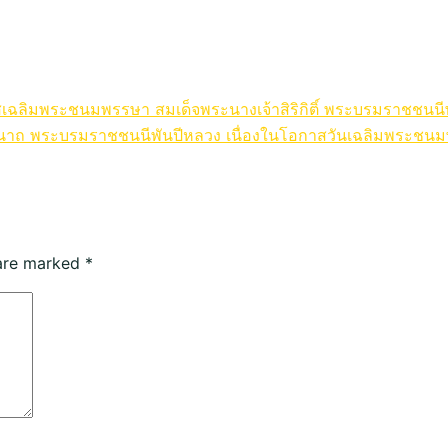
สเฉลิมพระชนมพรรษา สมเด็จพระนางเจ้าสิริกิติ์ พระบรมราชชนนี
าชินีนาถ พระบรมราชชนนีพันปีหลวง เนื่องในโอกาสวันเฉลิมพระช
 are marked
*